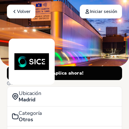
Volver
Iniciar sesión
¡Aplica ahora!
14 de Julio
Ubicación
Madrid
Categoría
Otros